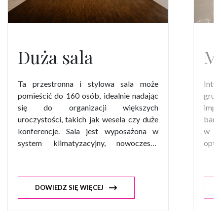
Duża sala
Ma
Ta przestronna i stylowa sala może
Inty
pomieścić do 160 osób, idealnie nadając
grup
się do organizacji większych
impre
uroczystości, takich jak wesela czy duże
bank
konferencje. Sala jest wyposażona w
w te
system klimatyzacyjny, nowoczesny
opt
ekran LED, oraz zaawansowane
dos
rozwiązania akustyczne, które
spot
gwarantują doskonałe brzmienie muzyki.
atmo
DOWIEDZ SIĘ WIĘCEJ