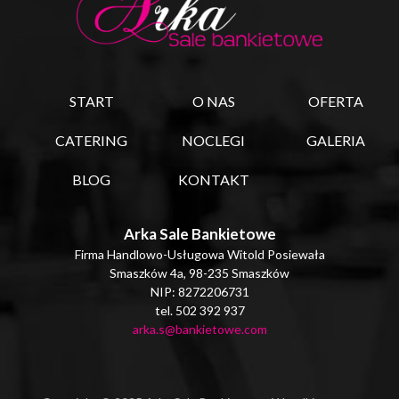
START
O NAS
OFERTA
CATERING
NOCLEGI
GALERIA
BLOG
KONTAKT
Arka Sale Bankietowe
Firma Handlowo-Usługowa Witold Posiewała
Smaszków 4a, 98-235 Smaszków
NIP: 8272206731
tel. 502 392 937
arka.s@bankietowe.com