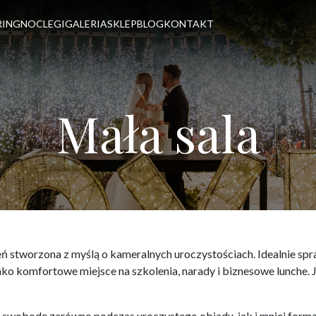
RING
NOCLEGI
GALERIA
SKLEP
BLOG
KONTAKT
Mała sala
eń stworzona z myślą o kameralnych uroczystościach. Idealnie spr
 jako komfortowe miejsce na szkolenia, narady i biznesowe lunche
i swobodę zarówno podczas uroczystego obiadu, jak i mniej forma