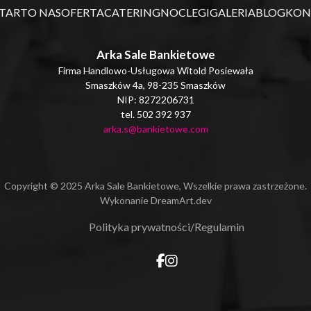
TART
O NAS
OFERTA
CATERING
NOCLEGI
GALERIA
BLOG
KON
Arka Sale Bankietowe
Firma Handlowo-Usługowa Witold Posiewała
Smaszków 4a, 98-235 Smaszków
NIP: 8272206731
tel. 502 392 937
arka.s@bankietowe.com
Copyright © 2025 Arka Sale Bankietowe, Wszelkie prawa zastrzeżone.
Wykonanie
DreamArt.dev
Polityka prywatności
/
Regulamin