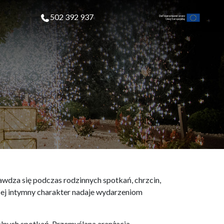
502 392 937
awdza się podczas rodzinnych spotkań, chrzcin,
. Jej intymny charakter nadaje wydarzeniom
lnych spotkań. Przemyślana aranżacja,