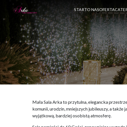
START
O NAS
OFERTA
CATE
Mała Sala Arka to przytulna, elegancka przestrz
komunii, urodzin, mniejszych jubileuszy, a także
wyjątkową, bardziej osobistą atmosferę.
Sala pomieści do 60 Gości, zapewniając wygodę 