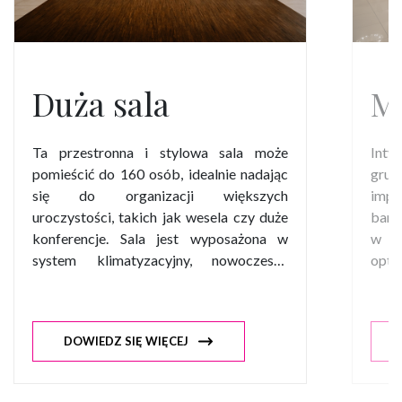
Duża sala
Ma
Ta przestronna i stylowa sala może
Inty
pomieścić do 160 osób, idealnie nadając
grup
się do organizacji większych
impre
uroczystości, takich jak wesela czy duże
bank
konferencje. Sala jest wyposażona w
w te
system klimatyzacyjny, nowoczesny
opt
ekran LED, oraz zaawansowane
dos
rozwiązania akustyczne, które
spot
gwarantują doskonałe brzmienie muzyki.
atmo
DOWIEDZ SIĘ WIĘCEJ