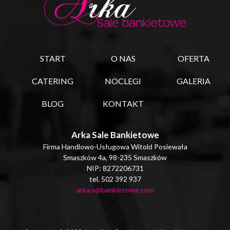
START
O NAS
OFERTA
CATERING
NOCLEGI
GALERIA
BLOG
KONTAKT
Arka Sale Bankietowe
Firma Handlowo-Usługowa Witold Posiewała
Smaszków 4a, 98-235 Smaszków
NIP: 8272206731
tel. 502 392 937
arka.s@bankietowe.com