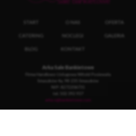
START
O NAS
OFERTA
CATERING
NOCLEGI
GALERIA
BLOG
KONTAKT
Arka Sale Bankietowe
Firma Handlowo-Usługowa Witold Posiewała
Smaszków 4a, 98-235 Smaszków
NIP: 8272206731
tel. 502 392 937
arka.s@bankietowe.com
Copyright © 2025 Arka Sale Bankietowe, Wszelkie prawa
zastrzeżone.