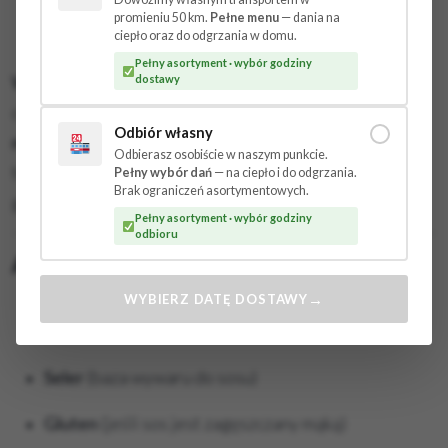
Podgrzewaj przez około
35–40 minut
, aż danie
promieniu 50 km.
Pełne menu
— dania na
będzie gorące w środku.
ciepło oraz do odgrzania w domu.
Pełny asortyment · wybór godziny
Ważna wskazówka:
Wołowina duszona wymaga
dostawy
cierpliwości.
Nie podgrzewaj zrazów w kuchence
Odbiór własny
mikrofalowej
, ponieważ gwałtowna zmiana
Odbierasz osobiście w naszym punkcie.
temperatury może sprawić, że mięso stanie się
Pełny wybór dań
— na ciepło i do odgrzania.
Brak ograniczeń asortymentowych.
gumowate i straci swoją szlachetną strukturę.
Pełny asortyment · wybór godziny
odbioru
Alergeny:
Musztarda/Gorczyca
(tradycyjny składnik
→
WYBIERZ DATĘ DOSTAWY
nadzienia zrazów)
Seler
(baza wywaru do sosu)
Gluten
(jeśli sos jest zagęszczany mąką)