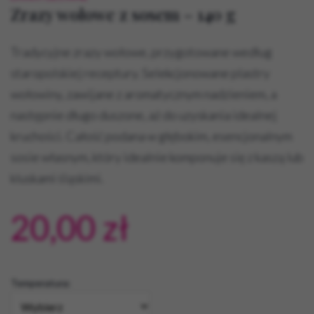
Zrazy wołowe z sosem – 140 g
Tradycyjne zrazy wołowe, przygotowane według
staropolskiej receptury. Selekcjonowane plastry
wołowiny, zawijane z aromatycznym nadzieniem, a
następnie długo duszone, aż do uzyskania idealnej
kruchości. Całość podana w głębokim, esencjonalnym
sosie własnym, który idealnie komponuje się z kaszą lub
kluskami śląskimi.
20,00
zł
Temperatura: