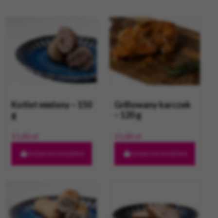
Kotlet mielony – 150
Grillowany karczek
g
– 120 g
11,00
zł
11,00
zł
DODAJ DO KOSZYKA
DODAJ DO KOSZYKA