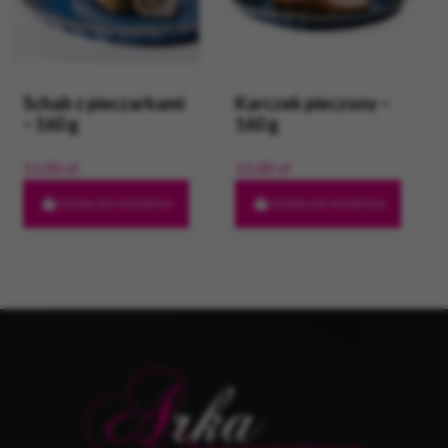
Schab z pieczarkami
Karczek pieczony –
– 160 g
160 g
12,00
zł
12,00
zł
DODAJ DO KOSZYKA
DODAJ DO KOSZYKA