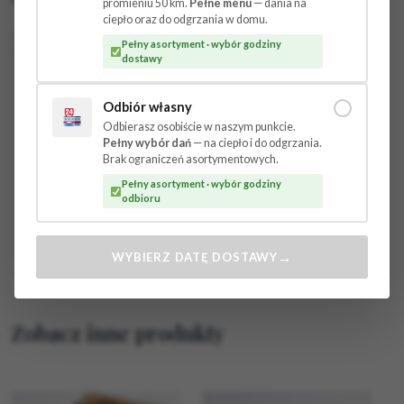
promieniu 50 km.
Pełne menu
— dania na
ciepło oraz do odgrzania w domu.
Pełny asortyment · wybór godziny
dostawy
Odbiór własny
Odbierasz osobiście w naszym punkcie.
Pełny wybór dań
— na ciepło i do odgrzania.
Brak ograniczeń asortymentowych.
Pełny asortyment · wybór godziny
odbioru
→
WYBIERZ DATĘ DOSTAWY
Zobacz inne produkty
Ten