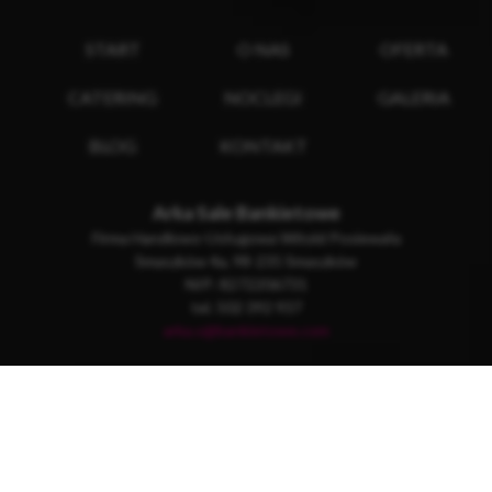
START
O NAS
OFERTA
CATERING
NOCLEGI
GALERIA
BLOG
KONTAKT
Arka Sale Bankietowe
Firma Handlowo-Usługowa Witold Posiewała
Smaszków 4a, 98-235 Smaszków
NIP: 8272206731
tel. 502 392 937
arka.s@bankietowe.com
Copyright © 2025 Arka Sale Bankietowe, Wszelkie prawa
zastrzeżone.
Wykonanie
DreamArt.dev