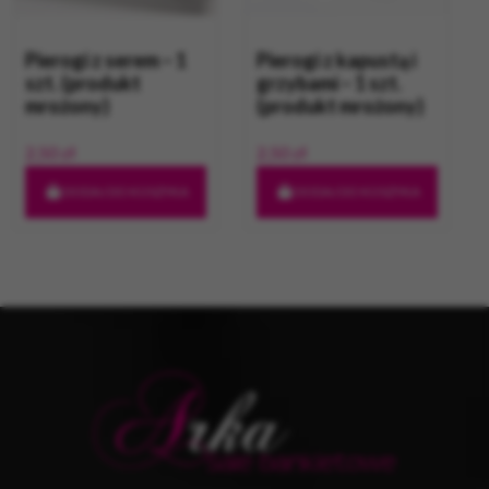
Pierogi z serem – 1
Pierogi z kapustą i
szt. (produkt
grzybami – 1 szt.
mrożony)
(produkt mrożony)
2,50
zł
2,50
zł
DODAJ DO KOSZYKA
DODAJ DO KOSZYKA