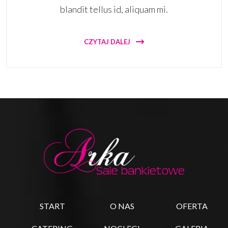
blandit tellus id, aliquam mi.
CZYTAJ DALEJ
START
O NAS
OFERTA